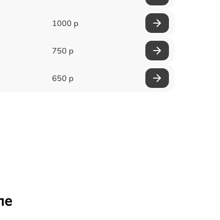
1000 р
750 р
650 р
ле