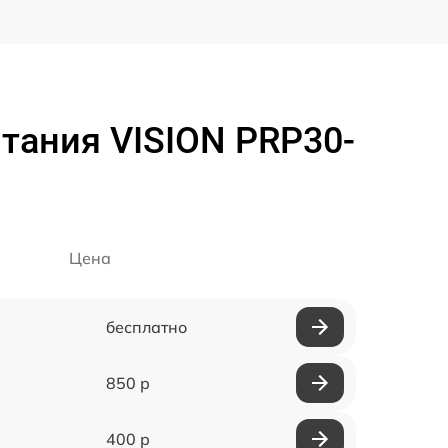
тания VISION PRP30-
Цена
бесплатно
850 р
400 р