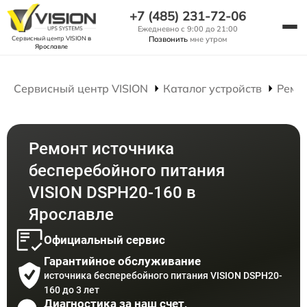
+7 (485) 231-72-06
Ежедневно с 9:00 до 21:00
Сервисный центр VISION
в
Позвонить
мне утром
Ярославле
Сервисный центр VISION
Каталог устройств
Ремо
Ремонт источника
бесперебойного питания
VISION DSPH20-160 в
Ярославле
Официальный сервис
Гарантийное обслуживание
источника бесперебойного питания VISION DSPH20-
160 до 3 лет
Диагностика за наш счет,