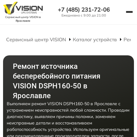
+7 (485) 231-72-06
Ежедневно с 9:00 до 21:00
Сервисный центр VISION
в
Ярославле
Сервисный центр VISION
Каталог устройств
Ремо
Ремонт источника
бесперебойного питания
VISION DSPH160-50 в
Ярославле
Выполняем ремонт VISION DSPH160-50 в Ярославле с
устранением неисправностей любой сложности. Проводим
диагностику, выявляем причины поломки, заменяем
неисправные детали и восстанавливаем
работоспособность устройства. Используем оригинальные
или рекомендованные производителем запчасти, после