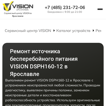
+7 (485) 231-72-06
Ежедневно с 9:00 до 21:00
Сервисный центр VISION
в
Ярославле
Сервисный центр VISION
Каталог устройств
Ремо
Ремонт источника
бесперебойного питания
VISION DSPH160-12 в
Ярославле
Выполняем ремонт VISION DSPH160-12 в Ярославле с
устранением неисправностей любой сложности. Проводим
диагностику, выявляем причины поломки, заменяем
неисправные детали и восстанавливаем
работоспособность устройства. Используем оригинальные
или рекомендованные производителем запчасти, после