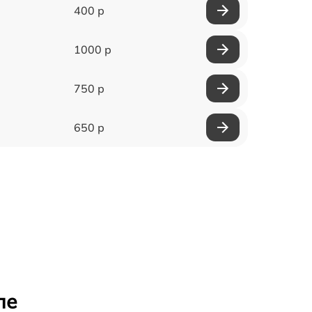
400 р
1000 р
750 р
650 р
ле